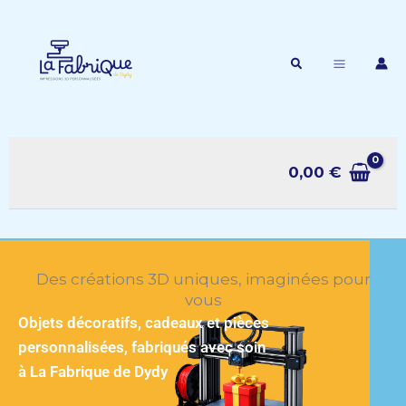
Aller
au
contenu
Rechercher
0,00
€
Des créations 3D uniques, imaginées pour
vous
Objets décoratifs, cadeaux et pièces
personnalisées, fabriqués avec soin
à La Fabrique de Dydy