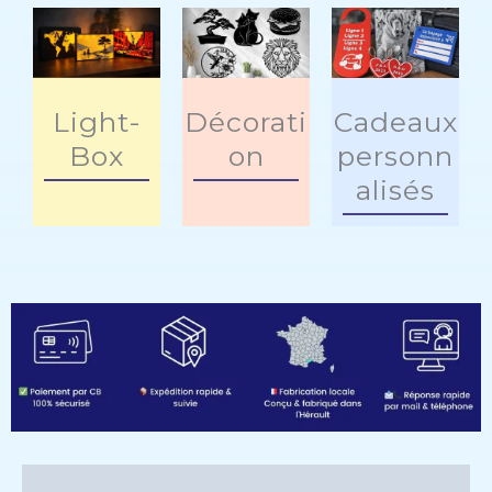
Light-
Décorati
Cadeaux
Box
on
personn
alisés