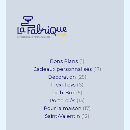
5
6
1
13
25
12
17
17
Bons Plans
1
produits
produits
produit
produits
produits
produits
produits
produits
Cadeaux personnalisés
17
Décoration
25
Flexi-Toys
6
LightBox
5
Porte-clés
13
Pour la maison
17
Saint-Valentin
12