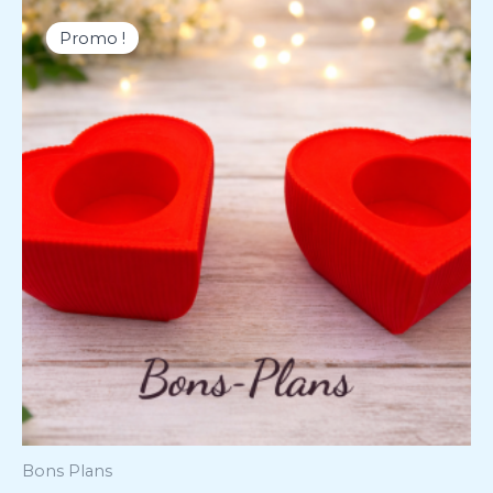
Le
Le
prix
prix
Promo !
initial
actuel
était :
est :
9,98 €.
2,99 €.
Bons Plans