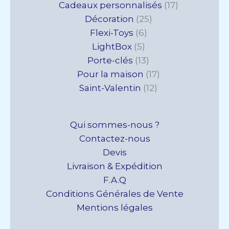
produits
produits
produit
produits
produits
produits
produits
produits
Cadeaux personnalisés
17
Décoration
25
Flexi-Toys
6
LightBox
5
Porte-clés
13
Pour la maison
17
Saint-Valentin
12
Qui sommes-nous ?
Contactez-nous
Devis
Livraison & Expédition
F.A.Q
Conditions Générales de Vente
Mentions légales