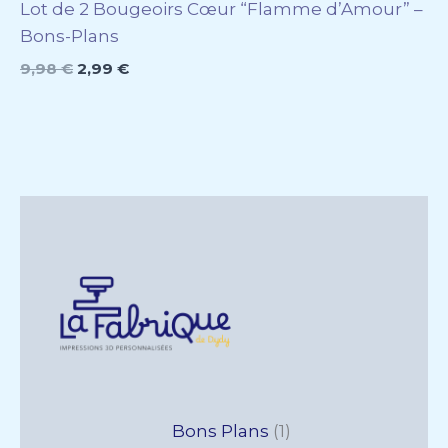
Lot de 2 Bougeoirs Cœur “Flamme d’Amour” –
Bons-Plans
9,98
€
2,99
€
5
6
1
13
25
12
17
17
Bons Plans
1