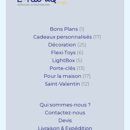
5
6
1
13
25
12
17
17
Bons Plans
1
produits
produits
produit
produits
produits
produits
produits
produits
Cadeaux personnalisés
17
Décoration
25
Flexi-Toys
6
LightBox
5
Porte-clés
13
Pour la maison
17
Saint-Valentin
12
Qui sommes-nous ?
Contactez-nous
Devis
Livraison & Expédition